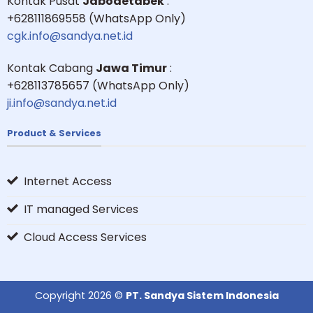
Kontak Pusat
Jabodetabek
:
+628111869558 (WhatsApp Only)
cgk.info@sandya.net.id
Kontak Cabang
Jawa Timur
:
+628113785657 (WhatsApp Only)
ji.info@sandya.net.id
Product & Services
Internet Access
IT managed Services
Cloud Access Services
Copyright 2026 ©
PT. Sandya Sistem Indonesia