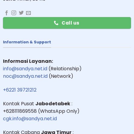
Call us
Information & Support
Informasi Layanan:
info@sandya.net.id
(Relationship)
noc@sandya.net.id
(Network)
+6221 39721212
Kontak Pusat
Jabodetabek
:
+628111869558 (WhatsApp Only)
cgk.info@sandya.net.id
Kontak Cabang
Jawa Timur
: